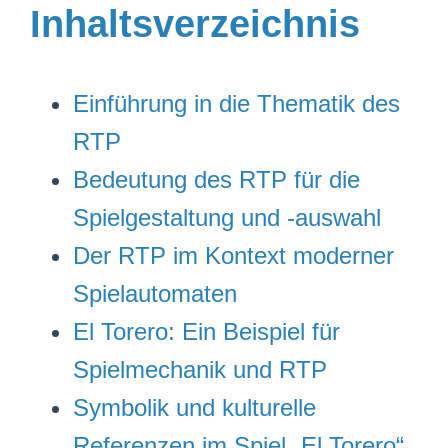
Inhaltsverzeichnis
Einführung in die Thematik des
RTP
Bedeutung des RTP für die
Spielgestaltung und -auswahl
Der RTP im Kontext moderner
Spielautomaten
El Torero: Ein Beispiel für
Spielmechanik und RTP
Symbolik und kulturelle
Referenzen im Spiel „El Torero“