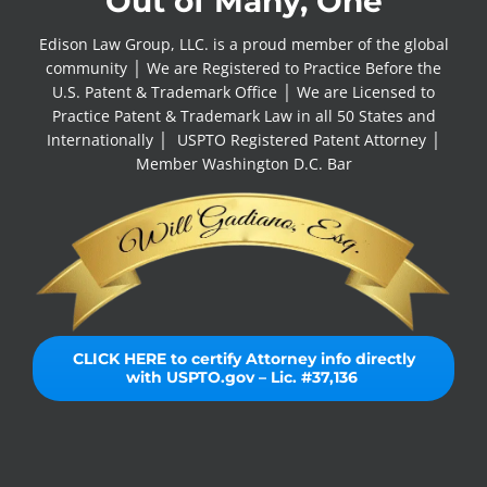
Out of Many, One
Edison Law Group, LLC. is a proud member of the global
community │ We are Registered to Practice Before the
U.S. Patent & Trademark Office │ We are Licensed to
Practice Patent & Trademark Law in all 50 States and
Internationally │ USPTO Registered Patent Attorney │
Member Washington D.C. Bar
CLICK HERE to certify Attorney info directly
with USPTO.gov – Lic. #37,136