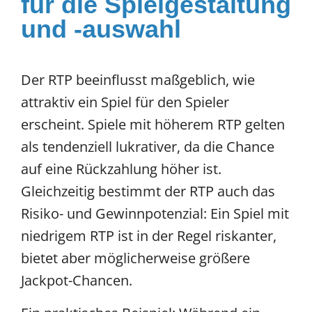
für die Spielgestaltung
und -auswahl
Der RTP beeinflusst maßgeblich, wie
attraktiv ein Spiel für den Spieler
erscheint. Spiele mit höherem RTP gelten
als tendenziell lukrativer, da die Chance
auf eine Rückzahlung höher ist.
Gleichzeitig bestimmt der RTP auch das
Risiko- und Gewinnpotenzial: Ein Spiel mit
niedrigem RTP ist in der Regel riskanter,
bietet aber möglicherweise größere
Jackpot-Chancen.