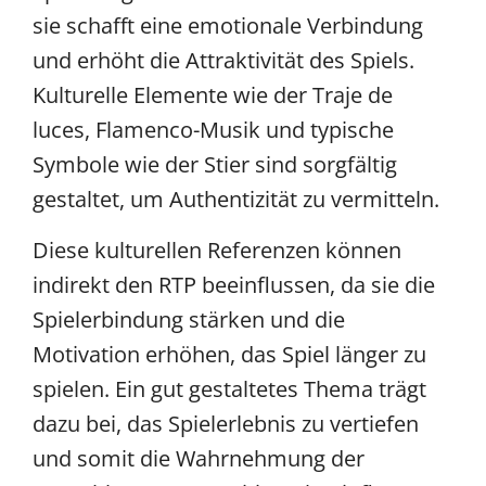
sie schafft eine emotionale Verbindung
und erhöht die Attraktivität des Spiels.
Kulturelle Elemente wie der Traje de
luces, Flamenco-Musik und typische
Symbole wie der Stier sind sorgfältig
gestaltet, um Authentizität zu vermitteln.
Diese kulturellen Referenzen können
indirekt den RTP beeinflussen, da sie die
Spielerbindung stärken und die
Motivation erhöhen, das Spiel länger zu
spielen. Ein gut gestaltetes Thema trägt
dazu bei, das Spielerlebnis zu vertiefen
und somit die Wahrnehmung der