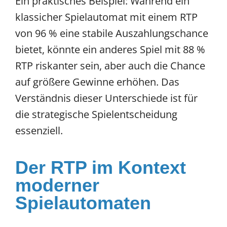
Ein praktisches Beispiel: Während ein
klassicher Spielautomat mit einem RTP
von 96 % eine stabile Auszahlungschance
bietet, könnte ein anderes Spiel mit 88 %
RTP riskanter sein, aber auch die Chance
auf größere Gewinne erhöhen. Das
Verständnis dieser Unterschiede ist für
die strategische Spielentscheidung
essenziell.
Der RTP im Kontext
moderner
Spielautomaten