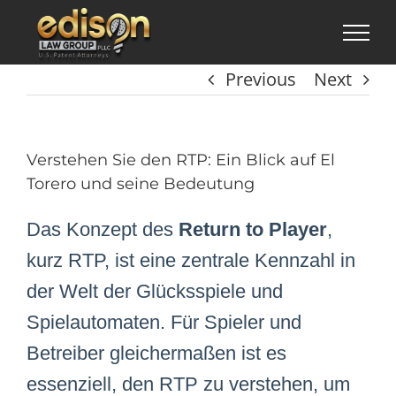
Skip
to
content
Previous
Next
Verstehen Sie den RTP: Ein Blick auf El
Torero und seine Bedeutung
Das Konzept des
Return to Player
,
kurz RTP, ist eine zentrale Kennzahl in
der Welt der Glücksspiele und
Spielautomaten. Für Spieler und
Betreiber gleichermaßen ist es
essenziell, den RTP zu verstehen, um