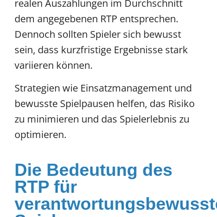
realen Auszahlungen im Durchschnitt
dem angegebenen RTP entsprechen.
Dennoch sollten Spieler sich bewusst
sein, dass kurzfristige Ergebnisse stark
variieren können.
Strategien wie Einsatzmanagement und
bewusste Spielpausen helfen, das Risiko
zu minimieren und das Spielerlebnis zu
optimieren.
Die Bedeutung des
RTP für
verantwortungsbewusst