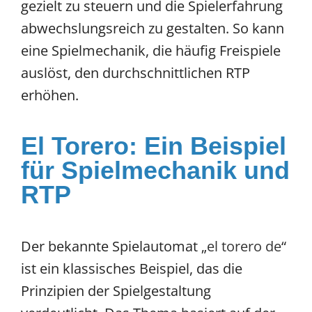
gezielt zu steuern und die Spielerfahrung
abwechslungsreich zu gestalten. So kann
eine Spielmechanik, die häufig Freispiele
auslöst, den durchschnittlichen RTP
erhöhen.
El Torero: Ein Beispiel
für Spielmechanik und
RTP
Der bekannte Spielautomat „
el torero de
“
ist ein klassisches Beispiel, das die
Prinzipien der Spielgestaltung