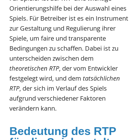
Orientierungshilfe bei der Auswahl eines
Spiels. Für Betreiber ist es ein Instrument
zur Gestaltung und Regulierung ihrer
Spiele, um faire und transparente
Bedingungen zu schaffen. Dabei ist zu
unterscheiden zwischen dem
theoretischen RTP
, der vom Entwickler
festgelegt wird, und dem
tatsächlichen
RTP
, der sich im Verlauf des Spiels
aufgrund verschiedener Faktoren
verändern kann.
Bedeutung des RTP