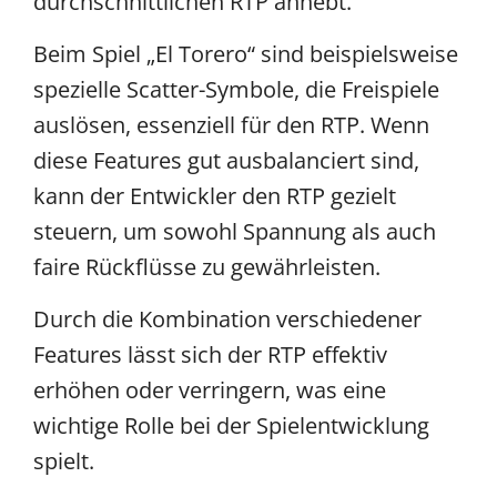
durchschnittlichen RTP anhebt.
Beim Spiel „El Torero“ sind beispielsweise
spezielle Scatter-Symbole, die Freispiele
auslösen, essenziell für den RTP. Wenn
diese Features gut ausbalanciert sind,
kann der Entwickler den RTP gezielt
steuern, um sowohl Spannung als auch
faire Rückflüsse zu gewährleisten.
Durch die Kombination verschiedener
Features lässt sich der RTP effektiv
erhöhen oder verringern, was eine
wichtige Rolle bei der Spielentwicklung
spielt.