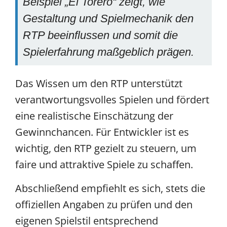
Beispiel „El Torero“ zeigt, wie
Gestaltung und Spielmechanik den
RTP beeinflussen und somit die
Spielerfahrung maßgeblich prägen.
Das Wissen um den RTP unterstützt
verantwortungsvolles Spielen und fördert
eine realistische Einschätzung der
Gewinnchancen. Für Entwickler ist es
wichtig, den RTP gezielt zu steuern, um
faire und attraktive Spiele zu schaffen.
Abschließend empfiehlt es sich, stets die
offiziellen Angaben zu prüfen und den
eigenen Spielstil entsprechend