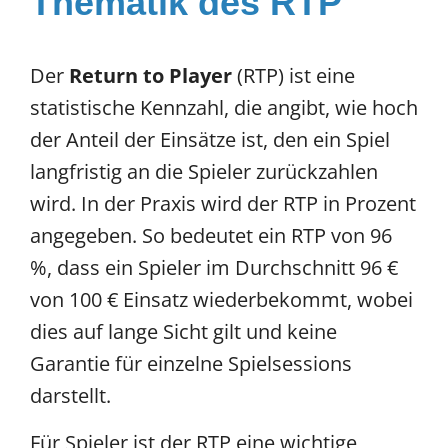
Thematik des RTP
Der
Return to Player
(RTP) ist eine
statistische Kennzahl, die angibt, wie hoch
der Anteil der Einsätze ist, den ein Spiel
langfristig an die Spieler zurückzahlen
wird. In der Praxis wird der RTP in Prozent
angegeben. So bedeutet ein RTP von 96
%, dass ein Spieler im Durchschnitt 96 €
von 100 € Einsatz wiederbekommt, wobei
dies auf lange Sicht gilt und keine
Garantie für einzelne Spielsessions
darstellt.
Für Spieler ist der RTP eine wichtige